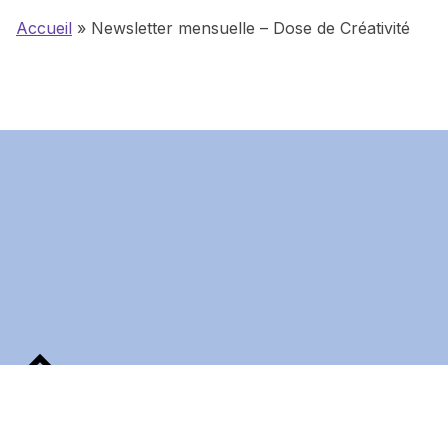
Accueil
»
Newsletter mensuelle – Dose de Créativité
Skip back to main navigation
Back to top of the page
© 2026
Graphiste Illustratrice
•
Powered by
WordPress
and
Michelle
.