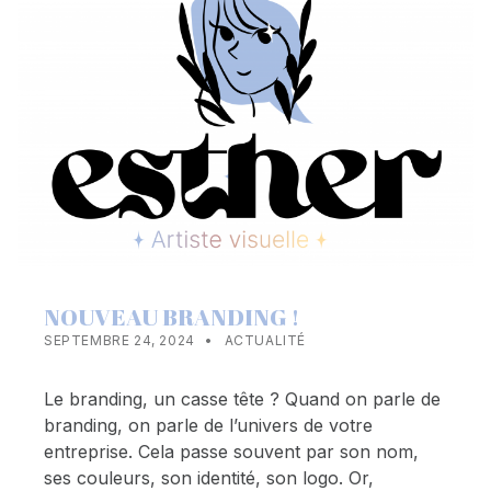
NOUVEAU BRANDING !
POSTED ON:
CATEGORIZED IN:
WRITTEN BY:
ESTHERRXX73
SEPTEMBRE 24, 2024
ACTUALITÉ
Le branding, un casse tête ? Quand on parle de
branding, on parle de l’univers de votre
entreprise. Cela passe souvent par son nom,
ses couleurs, son identité, son logo. Or,