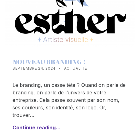
NOUVEAU BRANDING !
POSTED ON:
CATEGORIZED IN:
WRITTEN BY:
ESTHERRXX73
SEPTEMBRE 24, 2024
ACTUALITÉ
Le branding, un casse tête ? Quand on parle de
branding, on parle de l’univers de votre
entreprise. Cela passe souvent par son nom,
ses couleurs, son identité, son logo. Or,
trouver…
Continue reading…