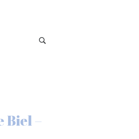
Toggle Search Form Modal Box
 Biel –