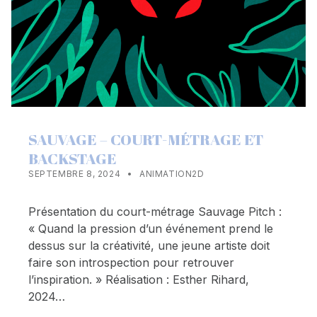
SAUVAGE – COURT-MÉTRAGE ET
BACKSTAGE
POSTED ON:
CATEGORIZED IN:
WRITTEN BY:
ESTHERRXX73
SEPTEMBRE 8, 2024
ANIMATION2D
Présentation du court-métrage Sauvage Pitch :
« Quand la pression d’un événement prend le
dessus sur la créativité, une jeune artiste doit
faire son introspection pour retrouver
l’inspiration. » Réalisation : Esther Rihard,
2024…