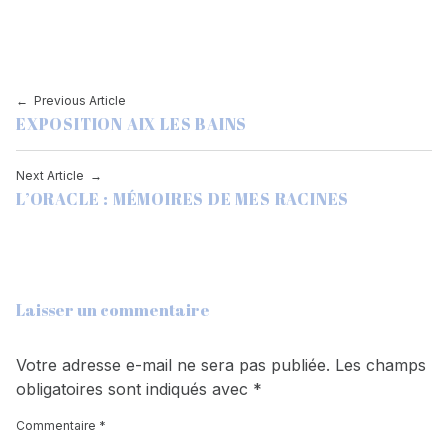
Skip back to main navigation
Navigation de l’article
Previous Article
EXPOSITION AIX LES BAINS
Next Article
L’ORACLE : MÉMOIRES DE MES RACINES
Laisser un commentaire
Votre adresse e-mail ne sera pas publiée.
Les champs
obligatoires sont indiqués avec
*
Commentaire
*