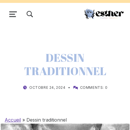
TOGGLE SEARCH FORM MODAL BOX
MENU
DESSIN
TRADITIONNEL
POSTED ON:
WRITTEN BY:
OCTOBRE 24, 2024
COMMENTS:
0
ESTHERRXX73
Accueil
»
Dessin traditionnel